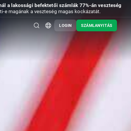
nál a lakossági befektetői számlák 77%-án veszteség
ti-e magának a veszteség magas kockázatát.
LOGIN
SZÁMLANYITÁS