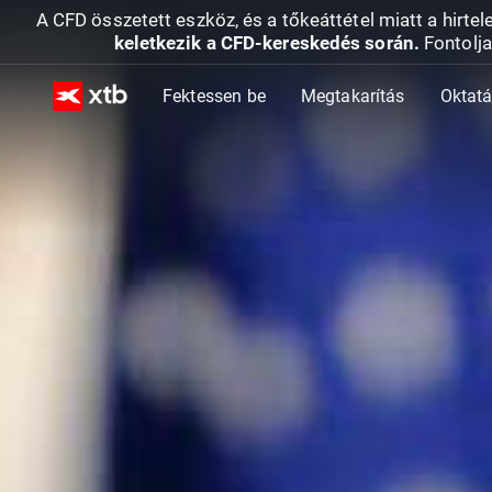
A CFD összetett eszköz, és a tőkeáttétel miatt a hirtel
keletkezik a CFD-kereskedés során.
Fontolja
Fektessen be
Megtakarítás
Oktat