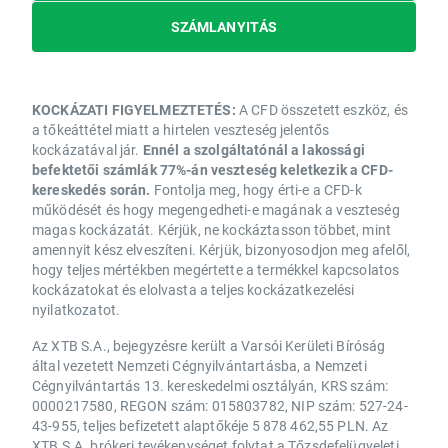
SZÁMLANYITÁS
KOCKÁZATI FIGYELMEZTETÉS:
A CFD összetett eszköz, és
a tőkeáttétel miatt a hirtelen veszteség jelentős
kockázatával jár.
Ennél a szolgáltatónál a lakossági
befektetői számlák 77%-án veszteség keletkezik a CFD-
kereskedés során.
Fontolja meg, hogy érti-e a CFD-k
működését és hogy megengedheti-e magának a veszteség
magas kockázatát. Kérjük, ne kockáztasson többet, mint
amennyit kész elveszíteni. Kérjük, bizonyosodjon meg afelől,
hogy teljes mértékben megértette a termékkel kapcsolatos
kockázatokat és elolvasta a teljes kockázatkezelési
nyilatkozatot.
Az XTB S.A., bejegyzésre került a Varsói Kerületi Bíróság
által vezetett Nemzeti Cégnyilvántartásba, a Nemzeti
Cégnyilvántartás 13. kereskedelmi osztályán, KRS szám:
0000217580, REGON szám: 015803782, NIP szám: 527-24-
43-955, teljes befizetett alaptőkéje 5 878 462,55 PLN. Az
XTB S.A. brókeri tevékenységet folytat a Tőzsdefelügyeleti