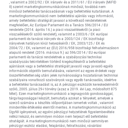
, valamint a 2002/92 / EK irányelv és a 2011/61 / EU irányelv (MiFID
II) szerint marketingkommunikációnak minősül, továbbá nem
minősül befektetési tanácsadásnak vagy befektetési kutatásnak. A
marketingkommunikáció nem befektetési ajánlás vagy információ,
amely befektetési stratégiát javasol a következő rendeleteknek
megfelelően, Az Európai Parlament és a Tanács 596/2014 / EU
rendelete (2014. április 16.) a piaci visszaélésekről (a piaci
visszaélésekről szóló rendelet), valamint a 2003/6 / EK európai
parlamenti és tanácsi irányelv és a 2003/124 / EK bizottsági
irányelvek hatályon kívül helyezéséről / EK, 2003/125 / EK és
2004/72 / EK, valamint az (EU) 2016/958 bizottsági felhatalmazáson
alapuló rendelet (2016. március 9.) az 596/2014 / EU európai
parlamenti és tanácsi rendeletnek a szabályozási technikai
szabályozás tekintetében történő kiegészítéséről a befektetési
ajánlások vagy a befektetési stratégiát javasló vagy javasló egyéb
információk objektív bemutatására, valamint az egyes érdekek vagy
összeférhetetlenség utáni jelek nyilvánosságra hozatalának technikai
szabályaira vonatkozó szabványok vagy egyéb tanácsadás, ideértve
a befektetési tanácsadást is, az A pénzügyi eszközök kereskedelméről
szóló, 2005. július 29-i törvény (azaz a 2019. évi Lap, módosított 875
tétel). Ezen marketingkommunikáció a legnagyobb gondossággal,
tárgyilagossággal készült, bemutatja azokat a tényeket, amelyek a
szerző számára a készítés időpontjában ismertek voltak , valamint
mindenféle értékelési elemtől mentes. A marketingkommunikáció az
Ügyfél igényeinek, az egyéni pénzügyi helyzetének figyelembevétele
nélkül készül, és semmilyen módon nem terjeszt elő befektetési
stratégiát. A marketingkommunikáció nem minősül semmilyen
pénzügyi eszköz eladási, felajánlási, feliratkozási, vásárlási