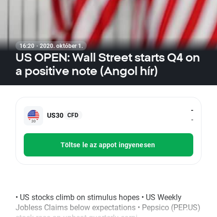
16:20 · 2020. október 1.
US OPEN: Wall Street starts Q4 on
a positive note (Angol hír)
-
US30
CFD
-
Töltse le az appot ingyenesen
• US stocks climb on stimulus hopes • US Weekly
Jobless Claims below expectations • Pepsico (PEP.US)