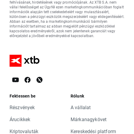
felhívásának, hirdetésének vagy promóciójának. Az XTB S.A. nem
vállal felelősséget az Ügyfél ezen marketingkommunikációban foglalt
információk alapján tett cselekedeteiért vagy mulasztásaiért,
különösen a pénzügyi eszközök megszerzéséért vagy elidegenítéséért.
Abban az esetben, ha a marketingkommunikáció bármilyen
információt tartalmaz az abban megjelölt pénzügyi eszközökkel
kapcsolatos eredményekről, azok nem jelentenek garanciát vagy
előrejelzést a jövőbeli eredményekkel kapcsolatban.
Fektessen be
Rólunk
Részvények
A vállalat
Árucikkek
Márkanagykövet
Kriptovaluták
Kereskedési platform