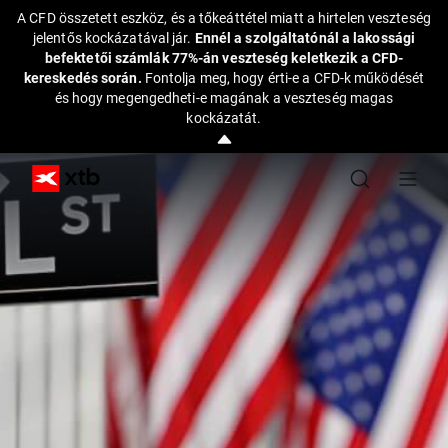
A CFD összetett eszköz, és a tőkeáttétel miatt a hirtelen veszteség
jelentős kockázatával jár.
Ennél a szolgáltatónál a lakossági
befektetői számlák 77%-án veszteség keletkezik a CFD-
kereskedés során.
Fontolja meg, hogy érti-e a CFD-k működését
és hogy megengedheti-e magának a veszteség magas
kockázatát.