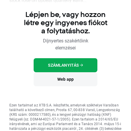
stock rose on upbeat quarterly earni...
Lépjen be, vagy hozzon
létre egy ingyenes fiókot
a folytatáshoz.
Díjnyertes szakértőink
elemzései
SZÁMLANYITÁS
Web app
Ezen tartalmat az XTB S.A. készítette, amelynek székhelye Varsóban
található a következő címen, Prosta 67, 00-838 Varsó, Lengyelország
(KRS szám: 0000217580), és a lengyel pénzügyi hatóság (KNF)
felügyeli (sz. DDM-M-4021-57-1/2005). Ezen tartalom a 2014/65/EU
irányelvének, ami az Európai Parlament és a Tanács 2014. május 15-i
határozata a pénzügyi eszközök piacairól , 24. cikkének (3) bekezdése