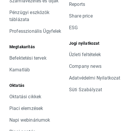
Számlavezetés és díjak
Reports
Pénzügyi eszközök
Share price
táblázata
ESG
Professzionális Ügyfelek
Jogi nyilatkozat
Megtakarítás
Üzleti feltételek
Befektetési tervek
Company news
Kamatláb
Adatvédelmi Nyilatkozat
Oktatás
Süti Szabályzat
Oktatási cikkek
Piaci elemzések
Napi webináriumok