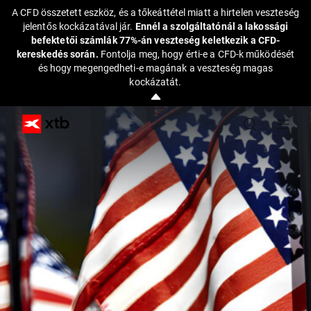
A CFD összetett eszköz, és a tőkeáttétel miatt a hirtelen veszteség
jelentős kockázatával jár.
Ennél a szolgáltatónál a lakossági
befektetői számlák 77%-án veszteség keletkezik a CFD-
kereskedés során.
Fontolja meg, hogy érti-e a CFD-k működését
és hogy megengedheti-e magának a veszteség magas
kockázatát.