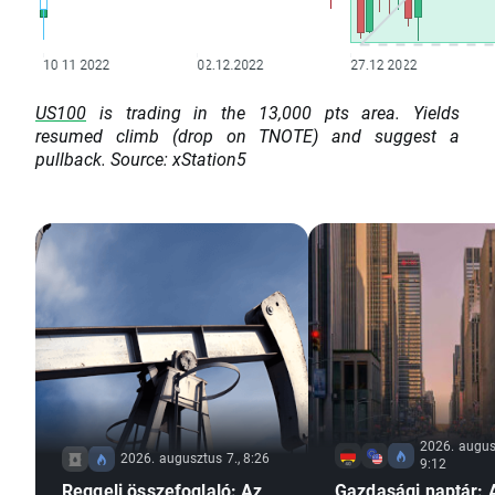
US100
is trading in the 13,000 pts area. Yields
resumed climb (drop on TNOTE) and suggest a
pullback. Source: xStation5
2026. augus
2026. augusztus 7., 8:26
9:12
Reggeli összefoglaló: Az
Gazdasági naptár: 