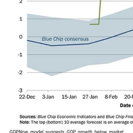
GDPNow model suggests GDP growth below market