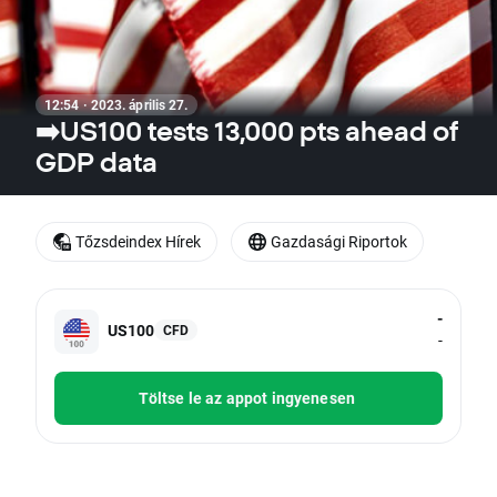
12:54 · 2023. április 27.
➡️US100 tests 13,000 pts ahead of
GDP data
Tőzsdeindex Hírek
Gazdasági Riportok
-
US100
CFD
-
Töltse le az appot ingyenesen