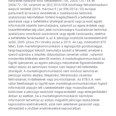
irányelvek hatályon kívül helyezéséről / EK, 2003/125 / EK és
2004/72 / EK, valamint az (EU) 2016/958 bizottsági felhatalmazáson
alapuló rendelet (2016. március 9.) az 596/2014 / EU európai
parlamenti és tanácsi rendeletnek a szabályozási technikai
szabályozás tekintetében történő kiegészítéséről a befektetési
ajánlások vagy a befektetési stratégiát javasló vagy javasló egyéb
információk objektív bemutatására, valamint az egyes érdekek vagy
összeférhetetlenség utáni jelek nyilvánosságra hozatalának technikai
szabályaira vonatkozó szabványok vagy egyéb tanácsadás, ideértve
a befektetési tanácsadást is, az A pénzügyi eszközök kereskedelméről
szóló, 2005. július 29-i törvény (azaz a 2019. évi Lap, módosított 875
tétel). Ezen marketingkommunikáció a legnagyobb gondossággal,
tárgyilagossággal készült, bemutatja azokat a tényeket, amelyek a
szerző számára a készítés időpontjában ismertek voltak , valamint
mindenféle értékelési elemtől mentes. A marketingkommunikáció az
Ügyfél igényeinek, az egyéni pénzügyi helyzetének figyelembevétele
nélkül készül, és semmilyen módon nem terjeszt elő befektetési
stratégiát. A marketingkommunikáció nem minősül semmilyen
pénzügyi eszköz eladási, felajánlási, feliratkozási, vásárlási
felhívásának, hirdetésének vagy promóciójának. Az XTB S.A. nem
vállal felelősséget az Ügyfél ezen marketingkommunikációban foglalt
információk alapján tett cselekedeteiért vagy mulasztásaiért,
különösen a pénzügyi eszközök megszerzéséért vagy elidegenítéséért.
Abban az esetben, ha a marketingkommunikáció bármilyen
információt tartalmaz az abban megjelölt pénzügyi eszközökkel
kapcsolatos eredményekről, azok nem jelentenek garanciát vagy
előrejelzést a jövőbeli eredményekkel kapcsolatban.