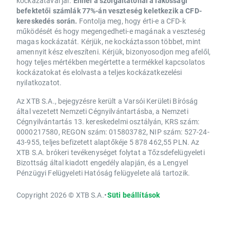
kockázatával jár.
Ennél a szolgáltatónál a lakossági
befektetői számlák 77%-án veszteség keletkezik a CFD-
kereskedés során.
Fontolja meg, hogy érti-e a CFD-k
működését és hogy megengedheti-e magának a veszteség
magas kockázatát. Kérjük, ne kockáztasson többet, mint
amennyit kész elveszíteni. Kérjük, bizonyosodjon meg afelől,
hogy teljes mértékben megértette a termékkel kapcsolatos
kockázatokat és elolvasta a teljes kockázatkezelési
nyilatkozatot.
Az XTB S.A., bejegyzésre került a Varsói Kerületi Bíróság
által vezetett Nemzeti Cégnyilvántartásba, a Nemzeti
Cégnyilvántartás 13. kereskedelmi osztályán, KRS szám:
0000217580, REGON szám: 015803782, NIP szám: 527-24-
43-955, teljes befizetett alaptőkéje 5 878 462,55 PLN. Az
XTB S.A. brókeri tevékenységet folytat a Tőzsdefelügyeleti
Bizottság által kiadott engedély alapján, és a Lengyel
Pénzügyi Felügyeleti Hatóság felügyelete alá tartozik.
Copyright 2026 © XTB S.A.
•
Süti beállítások