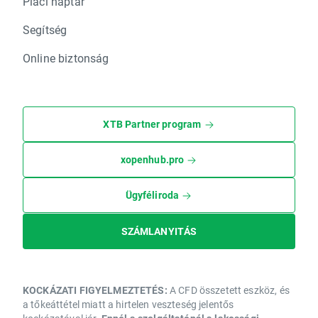
Piaci naptár
Segítség
Online biztonság
XTB Partner program
xopenhub.pro
Ügyféliroda
SZÁMLANYITÁS
KOCKÁZATI FIGYELMEZTETÉS:
A CFD összetett eszköz, és
a tőkeáttétel miatt a hirtelen veszteség jelentős