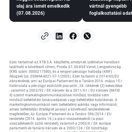
olaj ára ismét emelkedik
vártnál gyengébb
(07.08.2026)
foglalkoztatási ada
nyomást gyakorolh
a Fed-re a
kamatemelésre?
Ezen tartalmat az XTB S.A. készítette, amelynek székhelye Varsóban
található a következő címen, Prosta 67, 00-838 Varsó, Lengyelország
(KRS szám: 0000217580), és a lengyel pénzügyi hatóság (KNF)
felügyeli (sz. DDM-M-4021-57-1/2005). Ezen tartalom a 2014/65/EU
irányelvének, ami az Európai Parlament és a Tanács 2014. május 15-i
határozata a pénzügyi eszközök piacairól , 24. cikkének (3) bekezdése
, valamint a 2002/92 / EK irányelv és a 2011/61 / EU irányelv (MiFID
II) szerint marketingkommunikációnak minősül, továbbá nem
minősül befektetési tanácsadásnak vagy befektetési kutatásnak. A
marketingkommunikáció nem befektetési ajánlás vagy információ,
amely befektetési stratégiát javasol a következő rendeleteknek
megfelelően, Az Európai Parlament és a Tanács 596/2014 / EU
rendelete (2014. április 16.) a piaci visszaélésekről (a piaci
visszaélésekről szóló rendelet), valamint a 2003/6 / EK európai
parlamenti és tanácsi irányelv és a 2003/124 / EK bizottsági