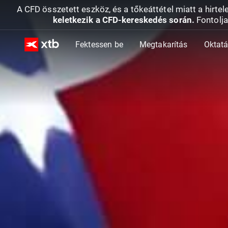
A CFD összetett eszköz, és a tőkeáttétel miatt a hirtel
keletkezik a CFD-kereskedés során.
Fontolja
Fektessen be
Megtakarítás
Oktat