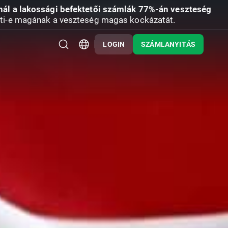
nál a lakossági befektetői számlák 77%-án veszteség
ti-e magának a veszteség magas kockázatát.
LOGIN
SZÁMLANYITÁS