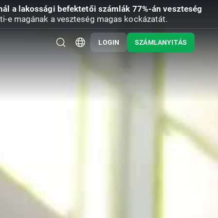
nál a lakossági befektetői számlák 77%-án veszteség
ti-e magának a veszteség magas kockázatát.
LOGIN
SZÁMLANYITÁS