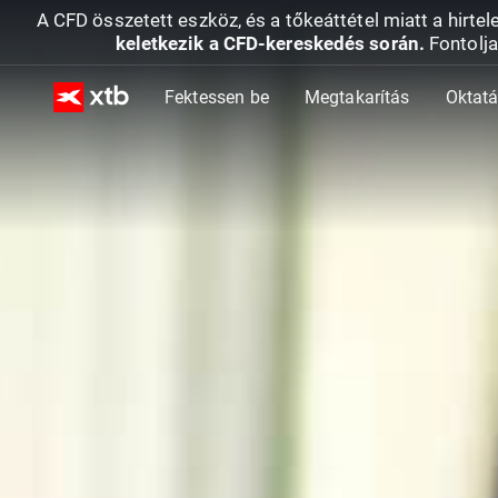
A CFD összetett eszköz, és a tőkeáttétel miatt a hirtel
keletkezik a CFD-kereskedés során.
Fontolja
Fektessen be
Megtakarítás
Oktat