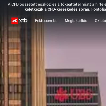
A CFD összetett eszköz, és a tőkeáttétel miatt a hirtel
keletkezik a CFD-kereskedés során.
Fontolja
Fektessen be
Megtakarítás
Oktat