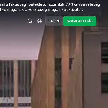
nál a lakossági befektetői számlák 77%-án veszteség
ti-e magának a veszteség magas kockázatát.
LOGIN
SZÁMLANYITÁS