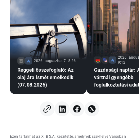
támogatása.
2026. augus
2026. augusztus 7., 8:26
9:12
Reggeli összefoglaló: Az
Gazdasági naptár: 
olaj ára ismét emelkedik
vártnál gyengébb
(07.08.2026)
foglalkoztatási ada
nyomást gyakorolh
a Fed-re a
kamatemelésre?
Ezen tartalmat az XTB S.A. készítette, amelynek székhelye Varsóban