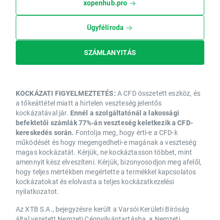
xopenhub.pro
Ügyféliroda
SZÁMLANYITÁS
KOCKÁZATI FIGYELMEZTETÉS:
A CFD összetett eszköz, és
a tőkeáttétel miatt a hirtelen veszteség jelentős
kockázatával jár.
Ennél a szolgáltatónál a lakossági
befektetői számlák 77%-án veszteség keletkezik a CFD-
kereskedés során.
Fontolja meg, hogy érti-e a CFD-k
működését és hogy megengedheti-e magának a veszteség
magas kockázatát. Kérjük, ne kockáztasson többet, mint
amennyit kész elveszíteni. Kérjük, bizonyosodjon meg afelől,
hogy teljes mértékben megértette a termékkel kapcsolatos
kockázatokat és elolvasta a teljes kockázatkezelési
nyilatkozatot.
Az XTB S.A., bejegyzésre került a Varsói Kerületi Bíróság
által vezetett Nemzeti Cégnyilvántartásba, a Nemzeti