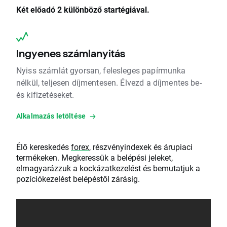
Két előadó 2 különböző startégiával.
Ingyenes számlanyitás
Nyiss számlát gyorsan, felesleges papírmunka
nélkül, teljesen díjmentesen. Élvezd a díjmentes be-
és kifizetéseket.
Alkalmazás letöltése
Élő kereskedés
forex
, részvényindexek és árupiaci
termékeken. Megkeressük a belépési jeleket,
elmagyarázzuk a kockázatkezelést és bemutatjuk a
pozíciókezelést belépéstől zárásig.