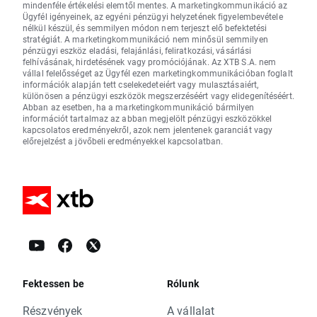
mindenféle értékelési elemtől mentes. A marketingkommunikáció az
Ügyfél igényeinek, az egyéni pénzügyi helyzetének figyelembevétele
nélkül készül, és semmilyen módon nem terjeszt elő befektetési
stratégiát. A marketingkommunikáció nem minősül semmilyen
pénzügyi eszköz eladási, felajánlási, feliratkozási, vásárlási
felhívásának, hirdetésének vagy promóciójának. Az XTB S.A. nem
vállal felelősséget az Ügyfél ezen marketingkommunikációban foglalt
információk alapján tett cselekedeteiért vagy mulasztásaiért,
különösen a pénzügyi eszközök megszerzéséért vagy elidegenítéséért.
Abban az esetben, ha a marketingkommunikáció bármilyen
információt tartalmaz az abban megjelölt pénzügyi eszközökkel
kapcsolatos eredményekről, azok nem jelentenek garanciát vagy
előrejelzést a jövőbeli eredményekkel kapcsolatban.
Fektessen be
Rólunk
Részvények
A vállalat