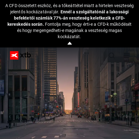
A CFD összetett eszköz, és a tőkeáttétel miatt a hirtelen veszteség
jelentős kockázatával jár.
Ennél a szolgáltatónál a lakossági
befektetői számlák 77%-án veszteség keletkezik a CFD-
kereskedés során.
Fontolja meg, hogy érti-e a CFD-k működését
és hogy megengedheti-e magának a veszteség magas
kockázatát.