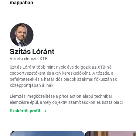
mappában
Szitás Lóránt
Vezető elemző, XTB
Szitás Lóránt több mint nyolc éve dolgozik az XTB-nél
csoportvezetőként és aktív kereskedőként. A tőzsde, a
befektetések és a határidős piacok szakmai fókuszának
középpontjában állnak.
Elemzési megközelítése a price action alapú technikai
elemzésre épül, amely objektív számításokon és tiszta piaci
adatokon alapul. EIP képesítéssel rendelkezik, amely az
Szakértői profil
Európai Unió egyik legmagasabb szintű szakmai minősítése
a befektetési szolgáltatások területén.
Célja a tudatos és megalapozott befektetési döntéshozatal