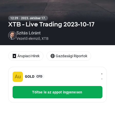
12:39 · 2023. október 17.
XTB - Live Trading 2023-10-17
Szitás Lóránt
Vezető elemző, XTB
Árupiaci Hírek
Gazdasági Riportok
-
GOLD
CFD
-
Töltse le az appot ingyenesen