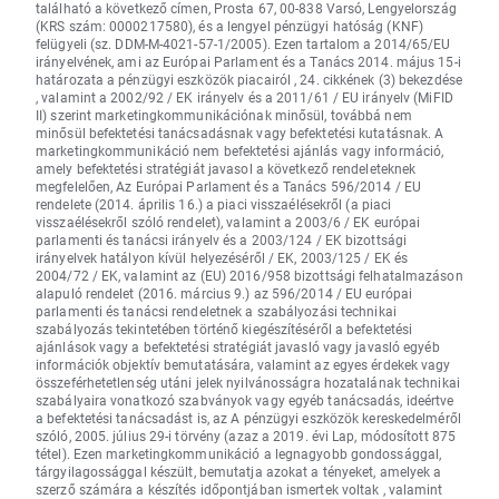
található a következő címen, Prosta 67, 00-838 Varsó, Lengyelország
(KRS szám: 0000217580), és a lengyel pénzügyi hatóság (KNF)
felügyeli (sz. DDM-M-4021-57-1/2005). Ezen tartalom a 2014/65/EU
irányelvének, ami az Európai Parlament és a Tanács 2014. május 15-i
határozata a pénzügyi eszközök piacairól , 24. cikkének (3) bekezdése
, valamint a 2002/92 / EK irányelv és a 2011/61 / EU irányelv (MiFID
II) szerint marketingkommunikációnak minősül, továbbá nem
minősül befektetési tanácsadásnak vagy befektetési kutatásnak. A
marketingkommunikáció nem befektetési ajánlás vagy információ,
amely befektetési stratégiát javasol a következő rendeleteknek
megfelelően, Az Európai Parlament és a Tanács 596/2014 / EU
rendelete (2014. április 16.) a piaci visszaélésekről (a piaci
visszaélésekről szóló rendelet), valamint a 2003/6 / EK európai
parlamenti és tanácsi irányelv és a 2003/124 / EK bizottsági
irányelvek hatályon kívül helyezéséről / EK, 2003/125 / EK és
2004/72 / EK, valamint az (EU) 2016/958 bizottsági felhatalmazáson
alapuló rendelet (2016. március 9.) az 596/2014 / EU európai
parlamenti és tanácsi rendeletnek a szabályozási technikai
szabályozás tekintetében történő kiegészítéséről a befektetési
ajánlások vagy a befektetési stratégiát javasló vagy javasló egyéb
információk objektív bemutatására, valamint az egyes érdekek vagy
összeférhetetlenség utáni jelek nyilvánosságra hozatalának technikai
szabályaira vonatkozó szabványok vagy egyéb tanácsadás, ideértve
a befektetési tanácsadást is, az A pénzügyi eszközök kereskedelméről
szóló, 2005. július 29-i törvény (azaz a 2019. évi Lap, módosított 875
tétel). Ezen marketingkommunikáció a legnagyobb gondossággal,
tárgyilagossággal készült, bemutatja azokat a tényeket, amelyek a
szerző számára a készítés időpontjában ismertek voltak , valamint