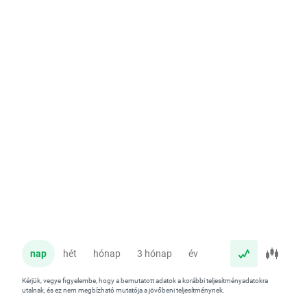
nap
hét
hónap
3 hónap
év
Kérjük, vegye figyelembe, hogy a bemutatott adatok a korábbi teljesítményadatokra
utalnak, és ez nem megbízható mutatója a jövőbeni teljesítménynek.