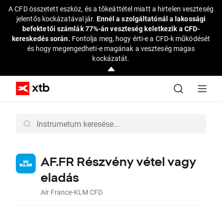
A CFD összetett eszköz, és a tőkeáttétel miatt a hirtelen veszteség
jelentős kockázatával jár.
Ennél a szolgáltatónál a lakossági
befektetői számlák 77%-án veszteség keletkezik a CFD-
kereskedés során.
Fontolja meg, hogy érti-e a CFD-k működését
és hogy megengedheti-e magának a veszteség magas
kockázatát.
AF.FR Részvény vétel vagy
eladás
Air France-KLM CFD