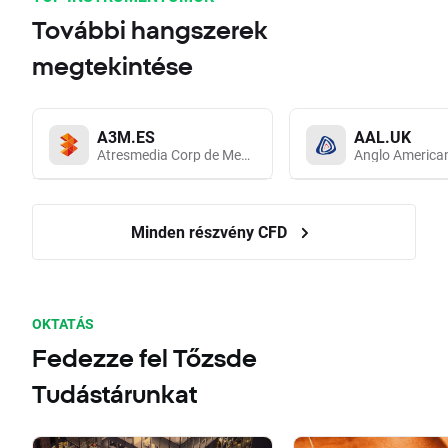
További hangszerek
megtekintése
A3M.ES
AAL.UK
Atresmedia Corp de Medios de Comunicacion SA
Anglo America
Minden részvény CFD
OKTATÁS
Fedezze fel Tőzsde
Tudástárunkat