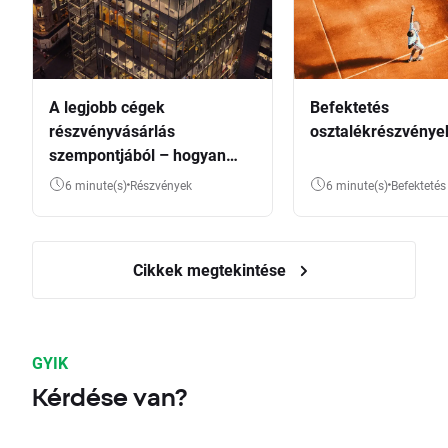
A legjobb cégek
Befektetés
részvényvásárlás
osztalékrészvénye
szempontjából – hogyan
válasszunk?
6 minute(s)
Részvények
6 minute(s)
Befektetés
Cikkek megtekintése
GYIK
Kérdése van?