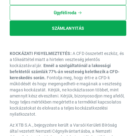
Ügyféliroda
SZÁMLANYITÁS
KOCKÁZATI FIGYELMEZTETÉS:
A CFD összetett eszköz, és
a tőkeáttétel miatt a hirtelen veszteség jelentős
kockázatával jár.
Ennél a szolgáltatónál a lakossági
befektetői számlák 77%-án veszteség keletkezik a CFD-
kereskedés során.
Fontolja meg, hogy érti-e a CFD-k
működését és hogy megengedheti-e magának a veszteség
magas kockázatát. Kérjük, ne kockáztasson többet, mint
amennyit kész elveszíteni. Kérjük, bizonyosodjon meg afelől,
hogy teljes mértékben megértette a termékkel kapcsolatos
kockázatokat és elolvasta a teljes kockázatkezelési
nyilatkozatot.
Az XTB S.A., bejegyzésre került a Varsói Kerületi Bíróság
által vezetett Nemzeti Cégnyilvántartásba, a Nemzeti