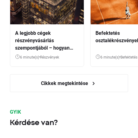
A legjobb cégek
Befektetés
részvényvásárlás
osztalékrészvénye
szempontjából – hogyan
válasszunk?
6 minute(s)
Részvények
6 minute(s)
Befektetés
Cikkek megtekintése
GYIK
Kérdése van?