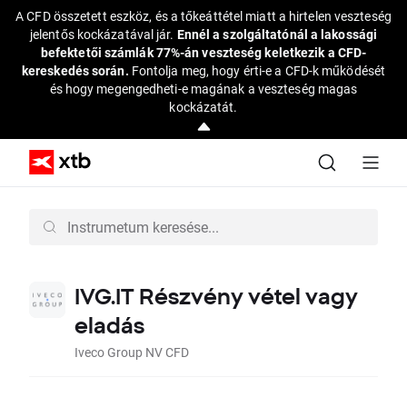
A CFD összetett eszköz, és a tőkeáttétel miatt a hirtelen veszteség
jelentős kockázatával jár.
Ennél a szolgáltatónál a lakossági
befektetői számlák 77%-án veszteség keletkezik a CFD-
kereskedés során.
Fontolja meg, hogy érti-e a CFD-k működését
és hogy megengedheti-e magának a veszteség magas
kockázatát.
IVG.IT Részvény vétel vagy
eladás
Iveco Group NV CFD