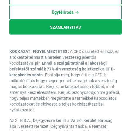
Ügyféliroda
SZÁMLANYITÁS
KOCKÁZATI FIGYELMEZTETÉS:
A CFD összetett eszköz, és
a tőkeáttétel miatt a hirtelen veszteség jelentős
kockázatával jár.
Ennél a szolgáltatónál a lakossági
befektetői számlák 77%-án veszteség keletkezik a CFD-
kereskedés során.
Fontolja meg, hogy érti-e a CFD-k
működését és hogy megengedheti-e magának a veszteség
magas kockázatát. Kérjük, ne kockáztasson többet, mint
amennyit kész elveszíteni. Kérjük, bizonyosodjon meg afelől,
hogy teljes mértékben megértette a termékkel kapcsolatos
kockázatokat és elolvasta a teljes kockázatkezelési
nyilatkozatot.
Az XTB S.A., bejegyzésre került a Varsói Kerületi Bíróság
által vezetett Nemzeti Cégnyilvántartásba, a Nemzeti