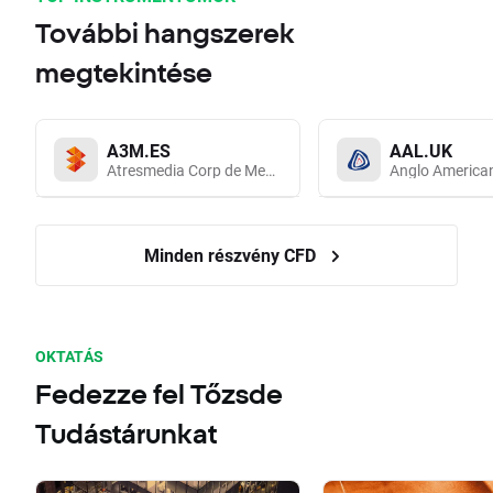
További hangszerek
megtekintése
A3M.ES
AAL.UK
Atresmedia Corp de Medios de Comunicacion SA
Anglo America
Minden részvény CFD
OKTATÁS
Fedezze fel Tőzsde
Tudástárunkat