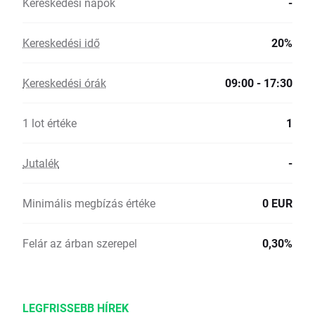
Kereskedési napok
-
Kereskedési idő
20%
Kereskedési órák
09:00 - 17:30
1 lot értéke
1
Jutalék
-
Minimális megbízás értéke
0 EUR
Felár az árban szerepel
0,30%
LEGFRISSEBB HÍREK