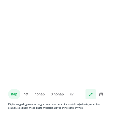
nap
hét
hónap
3 hónap
év
Kérjük, vegye figyelembe, hogy a bemutatott adatok a korábbi teljesítményadatokra
utalnak, és ez nem megbízható mutatója a jövőbeni teljesítménynek.