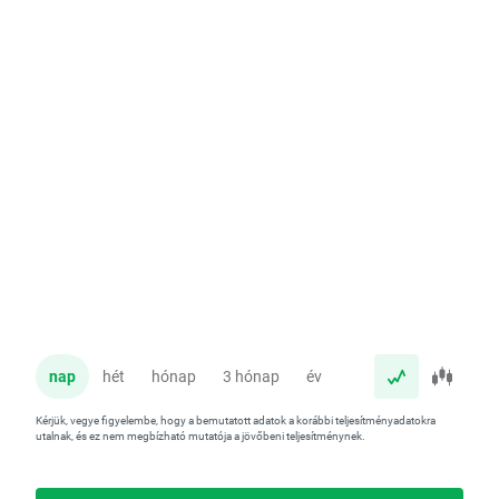
nap
hét
hónap
3 hónap
év
Kérjük, vegye figyelembe, hogy a bemutatott adatok a korábbi teljesítményadatokra
utalnak, és ez nem megbízható mutatója a jövőbeni teljesítménynek.