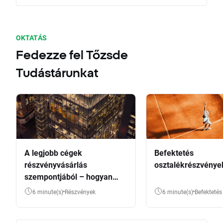
OKTATÁS
Fedezze fel Tőzsde
Tudástárunkat
A legjobb cégek
Befektetés
részvényvásárlás
osztalékrészvénye
szempontjából – hogyan
válasszunk?
6 minute(s)
Részvények
6 minute(s)
Befektetés