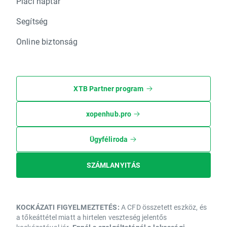
Piaci naptár
Segítség
Online biztonság
XTB Partner program
xopenhub.pro
Ügyféliroda
SZÁMLANYITÁS
KOCKÁZATI FIGYELMEZTETÉS:
A CFD összetett eszköz, és
a tőkeáttétel miatt a hirtelen veszteség jelentős