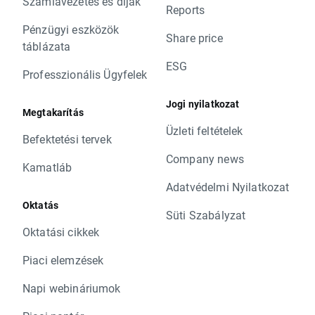
Számlavezetés és díjak
Reports
Pénzügyi eszközök
Share price
táblázata
ESG
Professzionális Ügyfelek
Jogi nyilatkozat
Megtakarítás
Üzleti feltételek
Befektetési tervek
Company news
Kamatláb
Adatvédelmi Nyilatkozat
Oktatás
Süti Szabályzat
Oktatási cikkek
Piaci elemzések
Napi webináriumok