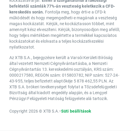
kockázatával jár.
Ennél a szolgáltatónál a lakossági
befektetői számlák 77%-án veszteség keletkezik a CFD-
kereskedés során.
Fontolja meg, hogy érti-e a CFD-k
működését és hogy megengedheti-e magának a veszteség
magas kockázatát. Kérjük, ne kockáztasson többet, mint
amennyit kész elveszíteni. Kérjük, bizonyosodjon meg afelől,
hogy teljes mértékben megértette a termékkel kapcsolatos
kockázatokat és elolvasta a teljes kockázatkezelési
nyilatkozatot.
Az XTB S.A., bejegyzésre került a Varsói Kerületi Bíróság
által vezetett Nemzeti Cégnyilvántartásba, a Nemzeti
Cégnyilvántartás 13. kereskedelmi osztályán, KRS szám:
0000217580, REGON szám: 015803782, NIP szám: 527-24-
43-955, teljes befizetett alaptőkéje 5 878 462,55 PLN. Az
XTB S.A. brókeri tevékenységet folytat a Tőzsdefelügyeleti
Bizottság által kiadott engedély alapján, és a Lengyel
Pénzügyi Felügyeleti Hatóság felügyelete alá tartozik.
Copyright 2026 © XTB S.A.
•
Süti beállítások