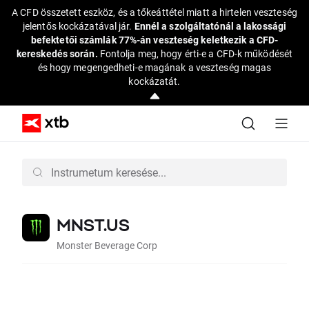
A CFD összetett eszköz, és a tőkeáttétel miatt a hirtelen veszteség
jelentős kockázatával jár.
Ennél a szolgáltatónál a lakossági
befektetői számlák 77%-án veszteség keletkezik a CFD-
kereskedés során.
Fontolja meg, hogy érti-e a CFD-k működését
és hogy megengedheti-e magának a veszteség magas
kockázatát.
MNST.US
Monster Beverage Corp