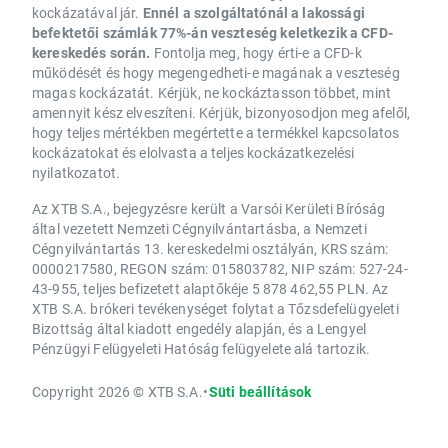
kockázatával jár.
Ennél a szolgáltatónál a lakossági
befektetői számlák 77%-án veszteség keletkezik a CFD-
kereskedés során.
Fontolja meg, hogy érti-e a CFD-k
működését és hogy megengedheti-e magának a veszteség
magas kockázatát. Kérjük, ne kockáztasson többet, mint
amennyit kész elveszíteni. Kérjük, bizonyosodjon meg afelől,
hogy teljes mértékben megértette a termékkel kapcsolatos
kockázatokat és elolvasta a teljes kockázatkezelési
nyilatkozatot.
Az XTB S.A., bejegyzésre került a Varsói Kerületi Bíróság
által vezetett Nemzeti Cégnyilvántartásba, a Nemzeti
Cégnyilvántartás 13. kereskedelmi osztályán, KRS szám:
0000217580, REGON szám: 015803782, NIP szám: 527-24-
43-955, teljes befizetett alaptőkéje 5 878 462,55 PLN. Az
XTB S.A. brókeri tevékenységet folytat a Tőzsdefelügyeleti
Bizottság által kiadott engedély alapján, és a Lengyel
Pénzügyi Felügyeleti Hatóság felügyelete alá tartozik.
Copyright 2026 © XTB S.A.
•
Süti beállítások