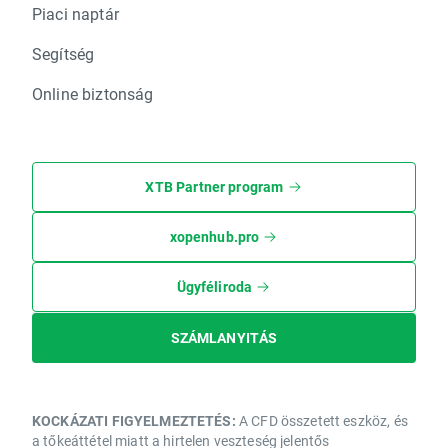
Piaci naptár
Segítség
Online biztonság
XTB Partner program
xopenhub.pro
Ügyféliroda
SZÁMLANYITÁS
KOCKÁZATI FIGYELMEZTETÉS:
A CFD összetett eszköz, és
a tőkeáttétel miatt a hirtelen veszteség jelentős