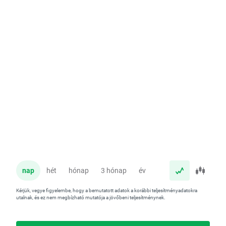
nap
hét
hónap
3 hónap
év
Kérjük, vegye figyelembe, hogy a bemutatott adatok a korábbi teljesítményadatokra
utalnak, és ez nem megbízható mutatója a jövőbeni teljesítménynek.