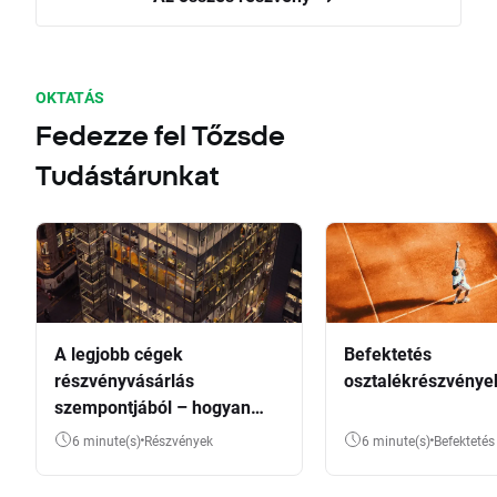
OKTATÁS
Fedezze fel Tőzsde
Tudástárunkat
A legjobb cégek
Befektetés
részvényvásárlás
osztalékrészvénye
szempontjából – hogyan
válasszunk?
6 minute(s)
Részvények
6 minute(s)
Befektetés