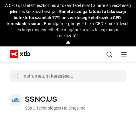
A CFD összetett eszköz, és a tőkeáttétel miatt a hirtelen veszteség
jelentős kockázatával jár.
Ennél a szolgáltatónál a lakossági
befektetői számlák 77%-án veszteség keletkezik a CFD-
kereskedés során.
Fontolja meg, hogy érti-e a CFD-k működését
és hogy megengedheti-e magának a veszteség magas
kockázatát.
SSNC.US
SS&C Technologies Holdings Inc