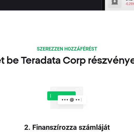
SZEREZZEN HOZZÁFÉRÉST
t be Teradata Corp részvény
2. Finanszírozza számláját