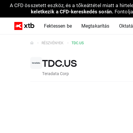
A CFD összetett eszköz, és a tőkeáttétel miatt a hirtel
keletkezik a CFD-kereskedés során.
Fontolja
Fektessen be
Megtakarítás
Oktat
RÉSZVÉNYEK
TDC.US
TDC.US
Teradata Corp