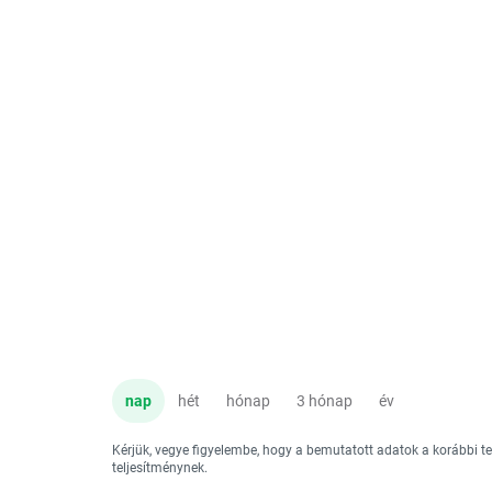
nap
hét
hónap
3 hónap
év
Kérjük, vegye figyelembe, hogy a bemutatott adatok a korábbi 
teljesítménynek.