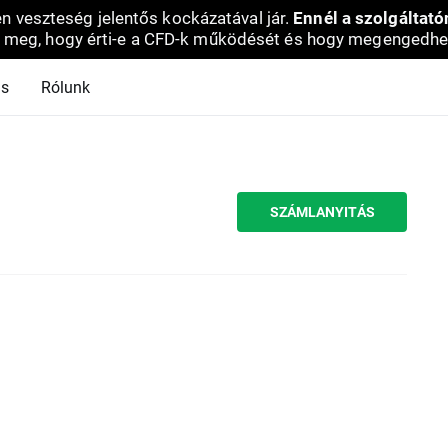
en veszteség jelentős kockázatával jár.
Ennél a szolgáltató
 meg, hogy érti-e a CFD-k működését és hogy megengedhe
ás
Rólunk
SZÁMLANYITÁS