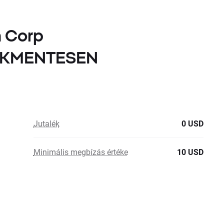
a Corp
LÉKMENTESEN
Jutalék
0 USD
Minimális megbízás értéke
10 USD