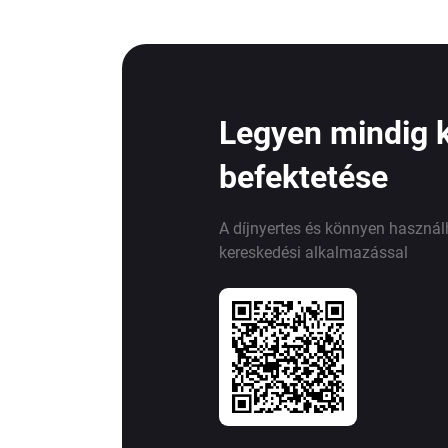
Legyen mindig 
befektetése
A díjnyertes és könnyen haszná
kereskedési alkalmazással