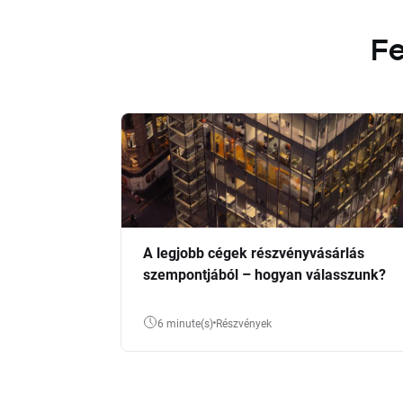
Fe
A legjobb cégek részvényvásárlás
szempontjából – hogyan válasszunk?
6 minute(s)
Részvények