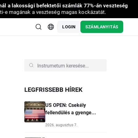
nál a lakossági befektetői számlák 77%-án veszteség
ti-e magának a veszteség magas kockázatát.
LOGIN
SZÁMLANYITÁS
LEGFRISSEBB HÍREK
US OPEN: Csekély
fellendülés a gyenge...
2026. augusztus 7.