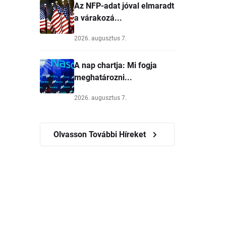
Az NFP-adat jóval elmaradt
a várakozá...
2026. augusztus 7.
A nap chartja: Mi fogja
meghatározni...
2026. augusztus 7.
Olvasson További Híreket