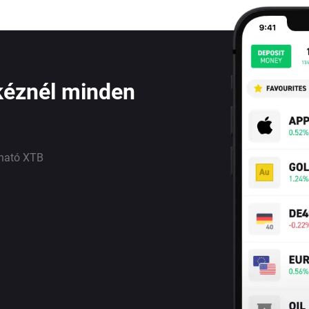
kéznél minden
lható XTB