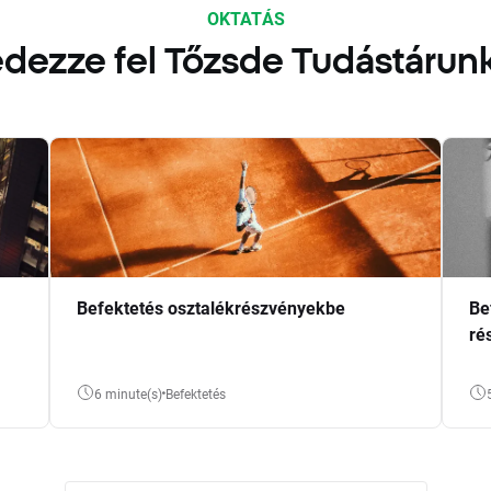
OKTATÁS
dezze fel Tőzsde Tudástárun
Befektetés osztalékrészvényekbe
Be
ré
6 minute(s)
Befektetés