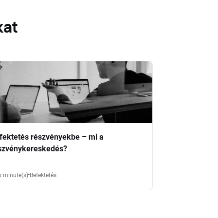
kat
fektetés részvényekbe – mi a
szvénykereskedés?
5 minute(s)
Befektetés