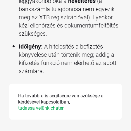
leggyakoribb oka a
néveltérés
(a
bankszámla tulajdonosa nem egyezik
meg az XTB regisztrációval). Ilyenkor
kézi ellenőrzés és dokumentumfeltöltés
szükséges.
Időigény:
A hitelesítés a befizetés
könyvelése után történik meg; addig a
kifizetés funkció nem elérhető az adott
számlára.
Ha továbbra is segítségre van szüksége a
kérdésével kapcsolatban,
tudassa velünk chaten