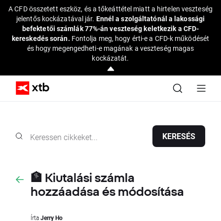
A CFD összetett eszköz, és a tőkeáttétel miatt a hirtelen veszteség
jelentős kockázatával jár.
Ennél a szolgáltatónál a lakossági
befektetői számlák 77%-án veszteség keletkezik a CFD-
kereskedés során.
Fontolja meg, hogy érti-e a CFD-k működését
és hogy megengedheti-e magának a veszteség magas
kockázatát.
KERESÉS
🏦 Kiutalási számla
hozzáadása és módosítása
Írta
Jerry Ho