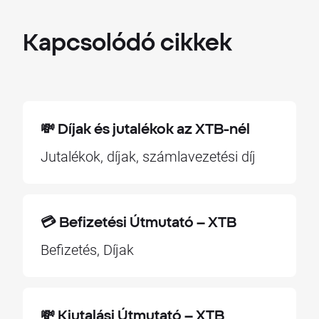
Kapcsolódó
cikkek
💸 Díjak és jutalékok az XTB-nél
Jutalékok, díjak, számlavezetési díj
💳 Befizetési Útmutató – XTB
Befizetés, Díjak
💸 Kiutalási Útmutató – XTB