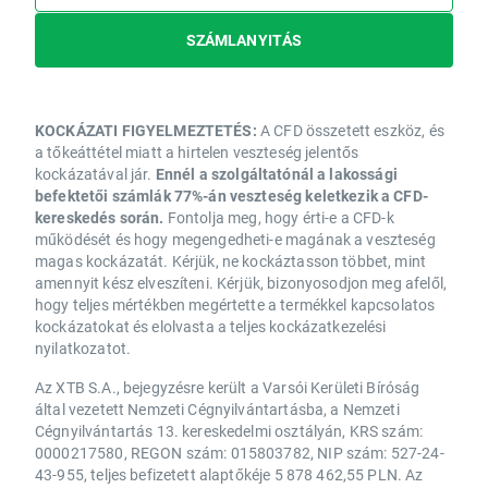
SZÁMLANYITÁS
KOCKÁZATI FIGYELMEZTETÉS:
A CFD összetett eszköz, és
a tőkeáttétel miatt a hirtelen veszteség jelentős
kockázatával jár.
Ennél a szolgáltatónál a lakossági
befektetői számlák 77%-án veszteség keletkezik a CFD-
kereskedés során.
Fontolja meg, hogy érti-e a CFD-k
működését és hogy megengedheti-e magának a veszteség
magas kockázatát. Kérjük, ne kockáztasson többet, mint
amennyit kész elveszíteni. Kérjük, bizonyosodjon meg afelől,
hogy teljes mértékben megértette a termékkel kapcsolatos
kockázatokat és elolvasta a teljes kockázatkezelési
nyilatkozatot.
Az XTB S.A., bejegyzésre került a Varsói Kerületi Bíróság
által vezetett Nemzeti Cégnyilvántartásba, a Nemzeti
Cégnyilvántartás 13. kereskedelmi osztályán, KRS szám:
0000217580, REGON szám: 015803782, NIP szám: 527-24-
43-955, teljes befizetett alaptőkéje 5 878 462,55 PLN. Az