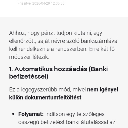
Frissítve: 2026-04-29 12:05:55
Ahhoz, hogy pénzt tudjon kiutalni, egy
ellenőrzött, saját névre szóló bankszámlával
kell rendelkeznie a rendszerben. Erre két fő
módszer létezik:
1. Automatikus hozzáadás (Banki
befizetéssel)
Ez a legegyszerűbb mód, mivel
nem igényel
külön dokumentumfeltöltést
.
Folyamat:
Indítson egy tetszőleges
összegű befizetést banki átutalással az