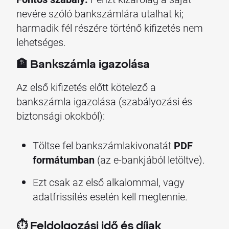
nevére szóló bankszámlára utalhat ki;
harmadik fél részére történő kifizetés nem
lehetséges.
🏦 Bankszámla igazolása
Az első kifizetés előtt kötelező a
bankszámla igazolása (szabályozási és
biztonsági okokból):
Töltse fel bankszámlakivonatát
PDF
formátumban
(az e-bankjából letöltve).
Ezt csak az első alkalommal, vagy
adatfrissítés esetén kell megtennie.
⏱️ Feldolgozási idő és díjak