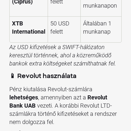
(Ciprus)
felett
munkanapon
XTB
50 USD
Általában 1
International
felett
munkanap
Az USD kifizetések a SWIFT-hálózaton
keresztül történnek, ahol a közreműködő
bankok extra költségeket számíthatnak fel.
📱 Revolut használata
Pénz kiutalása Revolut-számlára
lehetséges
, amennyiben azt a
Revolut
Bank UAB
vezeti. A korábbi Revolut LTD-
számlákra történő kifizetéseket a rendszer
nem dolgozza fel.