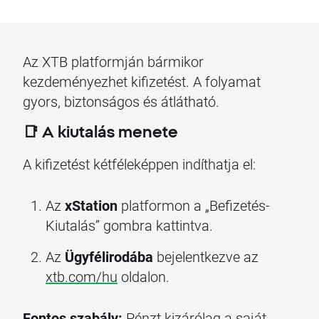
Az XTB platformján bármikor
kezdeményezhet kifizetést. A folyamat
gyors, biztonságos és átlátható.
📑 A kiutalás menete
A kifizetést kétféleképpen indíthatja el:
Az
xStation
platformon a „Befizetés-
Kiutalás” gombra kattintva.
Az
Ügyfélirodába
bejelentkezve az
xtb.com/hu
oldalon.
Fontos szabály:
Pénzt kizárólag a saját