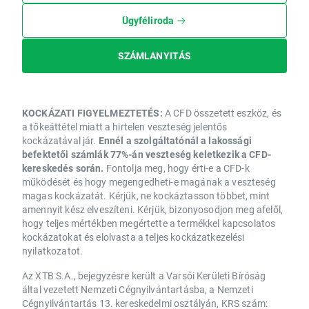
Ügyféliroda
SZÁMLANYITÁS
KOCKÁZATI FIGYELMEZTETÉS:
A CFD összetett eszköz, és
a tőkeáttétel miatt a hirtelen veszteség jelentős
kockázatával jár.
Ennél a szolgáltatónál a lakossági
befektetői számlák 77%-án veszteség keletkezik a CFD-
kereskedés során.
Fontolja meg, hogy érti-e a CFD-k
működését és hogy megengedheti-e magának a veszteség
magas kockázatát. Kérjük, ne kockáztasson többet, mint
amennyit kész elveszíteni. Kérjük, bizonyosodjon meg afelől,
hogy teljes mértékben megértette a termékkel kapcsolatos
kockázatokat és elolvasta a teljes kockázatkezelési
nyilatkozatot.
Az XTB S.A., bejegyzésre került a Varsói Kerületi Bíróság
által vezetett Nemzeti Cégnyilvántartásba, a Nemzeti
Cégnyilvántartás 13. kereskedelmi osztályán, KRS szám: