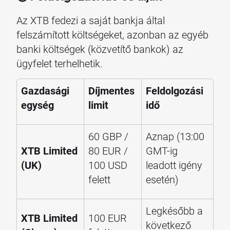
Az XTB fedezi a saját bankja által
felszámított költségeket, azonban az egyéb
banki költségek (közvetítő bankok) az
ügyfelet terhelhetik.
Gazdasági
Díjmentes
Feldolgozási
egység
limit
idő
60 GBP /
Aznap (13:00
XTB Limited
80 EUR /
GMT-ig
(UK)
100 USD
leadott igény
felett
esetén)
Legkésőbb a
XTB Limited
100 EUR
következő