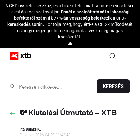
A CFD összetett eszköz, és a tőkeáttétel miatt a hirtelen veszteség
jelentős kockázatával jár.
Ennél a szolgáltatónál a lakossági
befektetői számlák 77%-án veszteség keletkezik a CFD-
kereskedés során.
Fontolja meg, hogy érti-e a CFD-k működését
és hogy megengedheti-e magának a veszteség magas
kockázatát.
KERESÉS
💸 Kiutalási Útmutató – XTB
Írta
Balázs K.
Frissítve: 2026-04-29 11:42:48