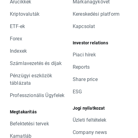
Árucikkek
Márkanagykövet
Kriptovaluták
Kereskedési platform
ETF-ek
Kapcsolat
Forex
Investor relations
Indexek
Piaci hírek
Számlavezetés és díjak
Reports
Pénzügyi eszközök
Share price
táblázata
ESG
Professzionális Ügyfelek
Jogi nyilatkozat
Megtakarítás
Üzleti feltételek
Befektetési tervek
Company news
Kamatláb