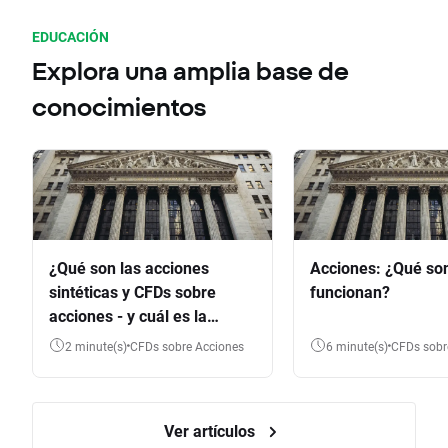
EDUCACIÓN
Explora una amplia base de
conocimientos
¿Qué son las acciones
Acciones: ¿Qué so
sintéticas y CFDs sobre
funcionan?
acciones - y cuál es la
diferencia?
2 minute(s)
CFDs sobre Acciones
6 minute(s)
CFDs sob
Ver artículos