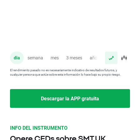
dia
semana
mes
3 meses
año
El rendimiento pasado no es necesariamente indicativo de resultados futuros, y
cualquier persona que actúe sobre esta información lo hace bajo su propio riesgo.
Descargar la APP gratuita
INFO DEL INSTRUMENTO
Opere CFDs sobre SMT.UK