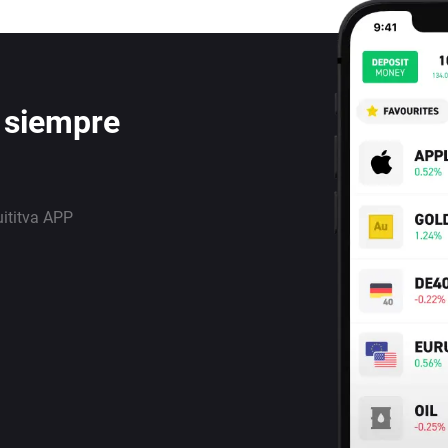
 siempre
uititva APP