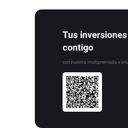
Tus inversiones
contigo
con nuestra multipremiada e int