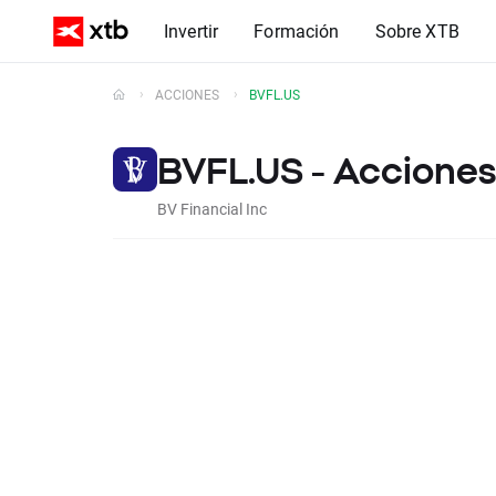
Invertir
Formación
Sobre XTB
ACCIONES
BVFL.US
BVFL.US - Acciones
BV Financial Inc