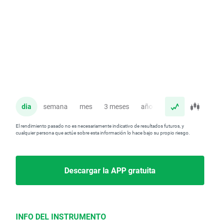
dia
semana
mes
3 meses
año
El rendimiento pasado no es necesariamente indicativo de resultados futuros, y
cualquier persona que actúe sobre esta información lo hace bajo su propio riesgo.
Descargar la APP gratuita
INFO DEL INSTRUMENTO