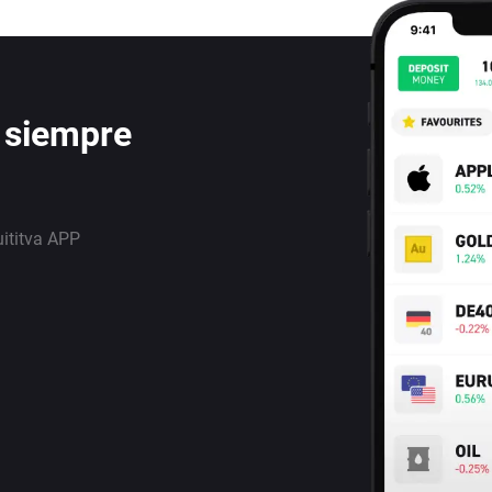
 siempre
uititva APP