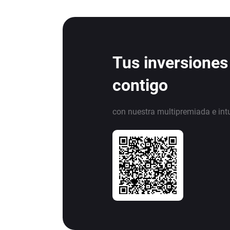
Tus inversiones
contigo
con nuestra multipremiada e int