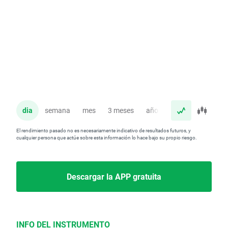
dia
semana
mes
3 meses
año
El rendimiento pasado no es necesariamente indicativo de resultados futuros, y
cualquier persona que actúe sobre esta información lo hace bajo su propio riesgo.
Descargar la APP gratuita
INFO DEL INSTRUMENTO