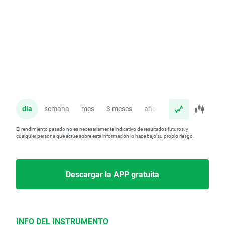
dia
semana
mes
3 meses
año
El rendimiento pasado no es necesariamente indicativo de resultados futuros, y
cualquier persona que actúe sobre esta información lo hace bajo su propio riesgo.
Descargar la APP gratuita
INFO DEL INSTRUMENTO