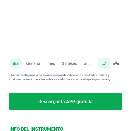
dia
semana
mes
3 meses
año
El rendimiento pasado no es necesariamente indicativo de resultados futuros, y
cualquier persona que actúe sobre esta información lo hace bajo su propio riesgo.
Descargar la APP gratuita
INFO DEL INSTRUMENTO