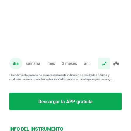
dia
semana
mes
3 meses
año
El rendimiento pasado no es necesariamente indicativo de resultados futuros, y
cualquier persona que actúe sobre esta información lo hace bajo su propio riesgo.
Descargar la APP gratuita
INFO DEL INSTRUMENTO