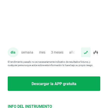
dia
semana
mes
3 meses
año
El rendimiento pasado no es necesariamente indicativo de resultados futuros, y
cualquier persona que actúe sobre esta información lo hace bajo su propio riesgo.
Descargar la APP gratuita
INFO DEL INSTRUMENTO