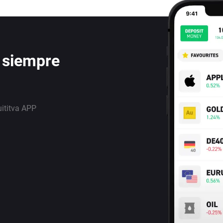
 siempre
uititva APP