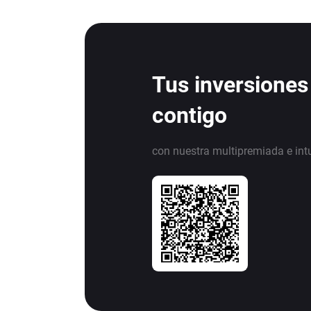
Tus inversiones
contigo
con nuestra multipremiada e int