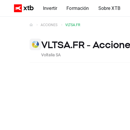
Invertir
Formación
Sobre XTB
ACCIONES
VLTSA.FR
VLTSA.FR - Accione
Voltalia SA