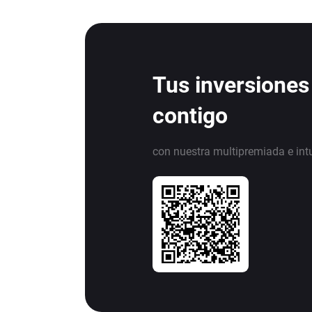
Tus inversiones
contigo
con nuestra multipremiada e int