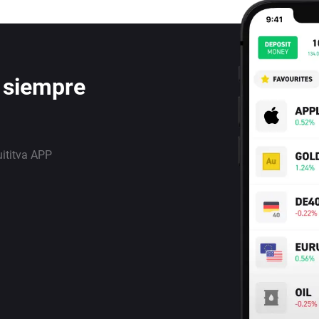
 siempre
uititva APP