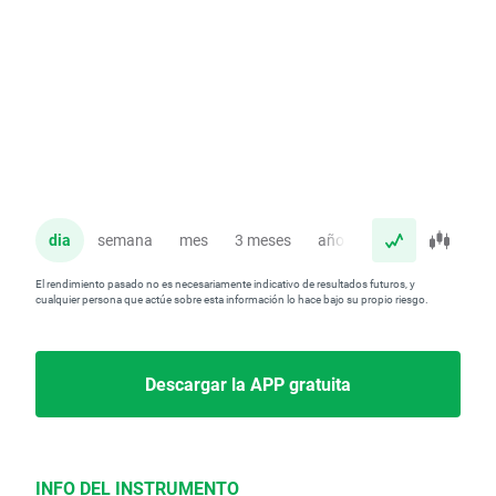
dia
semana
mes
3 meses
año
El rendimiento pasado no es necesariamente indicativo de resultados futuros, y
cualquier persona que actúe sobre esta información lo hace bajo su propio riesgo.
Descargar la APP gratuita
INFO DEL INSTRUMENTO