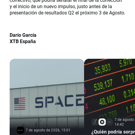
y el inicio de un nuevo impulso, justo antes de la
presentación de resultados Q2 el próximo 3 de Agosto.
Darío García
XTB España
7 de agosto
14:42
7 de agosto de 2026, 15:01
¿Quién podría sorp