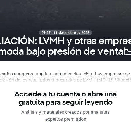
09:57 · 11 de octubre de 2023
ACIÓN: LVMH y otras empre
moda bajo presión de venta
cados europeos amplían su tendencia alcista Las empresas d
 presión de los resultados trimestrales de LVMH (MC.FR) Situaci&
Accede a tu cuenta o abre una
gratuita para seguir leyendo
Análisis y materiales creados por analistas
expertos premiados