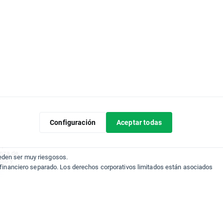
Cualquier
comendación
Configuración
Aceptar todas
los
ropio
n,
anza de
eden ser muy riesgosos.
nto y
 financiero separado. Los derechos corporativos limitados están asociados