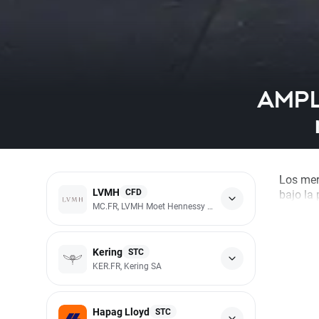
AMPLI
Los mer
LVMH
CFD
bajo la
MC.FR, LVMH Moet Hennessy Louis Vuitton SA
Kering
STC
KER.FR, Kering SA
Hapag Lloyd
STC