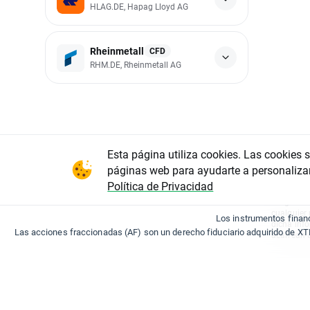
HLAG.DE, Hapag Lloyd AG
Rheinmetall
CFD
RHM.DE, Rheinmetall AG
Esta página utiliza cookies. Las cookies 
"Este info
opinión, 
páginas web para ayudarte a personaliza
en entendi
Política de Privacidad
resultados
riesgo. XT
cualquier 
Los instrumentos finan
dicha inf
Las acciones fraccionadas (AF) son un derecho fiduciario adquirido de XT
acarrean u