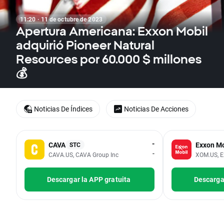
11:20 · 11 de octubre de 2023
Apertura Americana: Exxon Mobil
adquirió Pioneer Natural
Resources por 60.000 $ millones
💰
Noticias De Índices
Noticias De Acciones
-
CAVA
Exxon Mo
STC
-
CAVA.US, CAVA Group Inc
XOM.US, E
Descargar la APP gratuita
Descargar