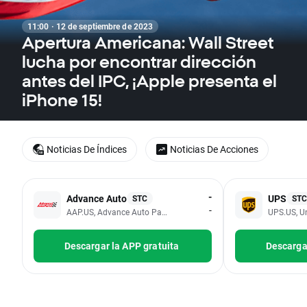
11:00 · 12 de septiembre de 2023
Apertura Americana: Wall Street
lucha por encontrar dirección
antes del IPC, ¡Apple presenta el
iPhone 15!
Noticias De Índices
Noticias De Acciones
-
Advance Auto
UPS
STC
STC
-
AAP.US, Advance Auto Parts Inc
UPS.US, Un
Descargar la APP gratuita
Descargar