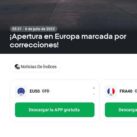
05:31 · 6 de julio de 2023
¡Apertura en Europa marcada por
correcciones!
Noticias De Índices
-
EU50
FRA40
CFD
-
Descargar la APP gratuita
Descargar