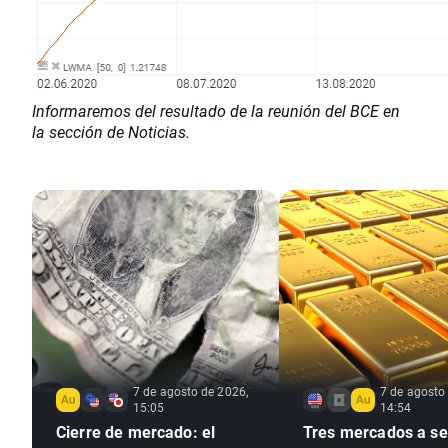
Informaremos del resultado de la reunión del BCE en
la sección de Noticias.
7 de agosto de 2026,
7 de agosto
15:05
14:54
Cierre de mercado: el
Tres mercados a seg