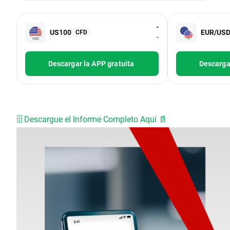
-
US100
EUR/US
CFD
-
Descargar la APP gratuita
Descargar
🗄️ Descargue el Informe Completo Aquí 📄