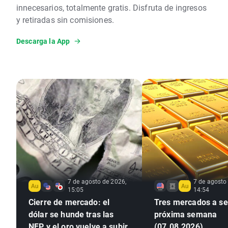
innecesarios, totalmente gratis. Disfruta de ingresos
y retiradas sin comisiones.
Descarga la App
7 de agosto de 2026,
7 de agosto
15:05
14:54
Cierre de mercado: el
Tres mercados a seg
dólar se hunde tras las
próxima semana
NFP y el oro vuelve a subir
(07.08.2026)