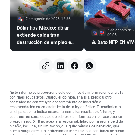
7 de agosto de 2026, 12:36
Dólar hoy México: dólar
7 de agosto de 2
extiende caída tras
09:05
destrucción de empleo en
⚠️ Dato NFP EN VI
EE. UU. e inflación
mexicana en mínimo de
seis años
"Este informe se proporciona sólo con fines de información general y
con fines educativos. Cualquier opinión, análisis, precio u otro
contenido no constituyen asesoramiento de inversión o
recomendación en entendimiento de la ley de Belice. El rendimiento
en el pasado no indica necesariamente los resultados futuros, y
cualquier persona que actúe sobre esta información lo hace bajo su
propio riesgo. XTB no aceptará responsabilidad por ninguna pérdida
o daño, incluida, sin limitación, cualquier pérdida de beneficio, que
pueda surgir directa o indirectamente del uso o la confianza de dicha