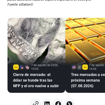
Fuente: xStation5
7 de agosto de 2026,
7 de agosto
15:05
14:54
Cierre de mercado: el
Tres mercados a seg
dólar se hunde tras las
próxima semana
NFP y el oro vuelve a subir
(07.08.2026)