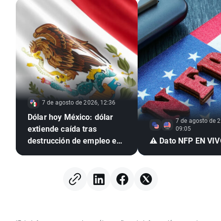
7 de agosto de 2026, 12:36
Dólar hoy México: dólar
7 de agosto de 2
extiende caída tras
09:05
destrucción de empleo en
⚠️ Dato NFP EN VI
EE. UU. e inflación
mexicana en mínimo de
seis años