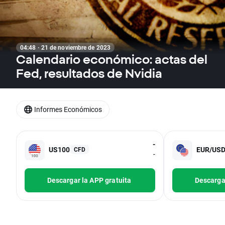
04:48 · 21 de noviembre de 2023
Calendario económico: actas del
Fed, resultados de Nvidia
Informes Económicos
-
US100
EUR/US
CFD
-
Descargar la APP gratuita
Descargar