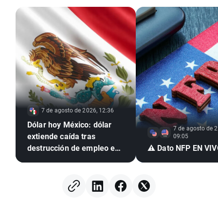
7 de agosto de 2026, 12:36
Dólar hoy México: dólar
7 de agosto de 2
extiende caída tras
09:05
destrucción de empleo en
⚠️ Dato NFP EN VI
EE. UU. e inflación
mexicana en mínimo de
seis años