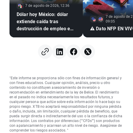
7 de agosto de 2026, 12:36
Dólar hoy México: dólar
7 de agosto de 2
extiende caída tras
09:05
destrucción de empleo en
⚠️ Dato NFP EN VI
EE. UU. e inflación
mexicana en mínimo de
seis años
"Este informe se proporciona sólo con fines de información general y
con fines educativos. Cualquier opinión, análisis, precio u otro
contenido no constituyen asesoramiento de inversión o
recomendación en entendimiento de la ley de Belice. El rendimiento
en el pasado no indica necesariamente los resultados futuros, y
cualquier persona que actúe sobre esta información lo hace bajo su
propio riesgo. XTB no aceptará responsabilidad por ninguna pérdida
o daño, incluida, sin limitación, cualquier pérdida de beneficio, que
pueda surgir directa o indirectamente del uso o la confianza de dicha
información. Los contratos por diferencias (""CFDs"") son productos
con apalancamiento y acarrean un alto nivel de riesgo. Asegúrese de
comprender los riesgos asociados. "