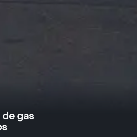
 de gas
os