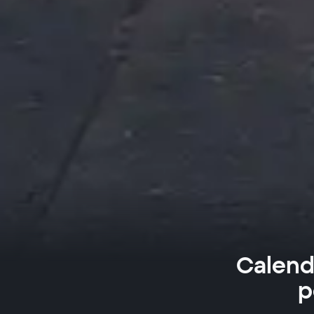
Calend
p