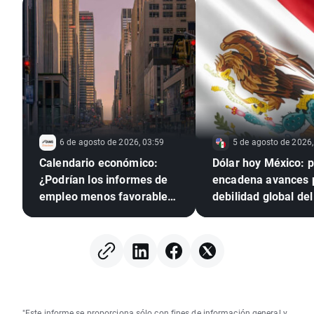
6 de agosto de 2026, 03:59
5 de agosto de 2026,
Calendario económico:
Dólar hoy México: 
¿Podrían los informes de
encadena avances 
empleo menos favorables
debilidad global del 
presionar a la Reserva
verde
Federal para que suba los
tipos?
"Este informe se proporciona sólo con fines de información general y