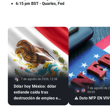
6:15 pm BST - Quarles, Fed
7 de agosto de 2026, 12:36
Dólar hoy México: dólar
7 de agosto de 2
extiende caída tras
09:05
destrucción de empleo en
⚠️ Dato NFP EN VI
EE. UU. e inflación
mexicana en mínimo de