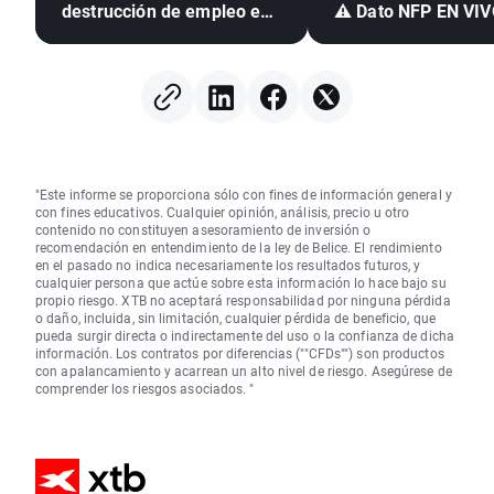
destrucción de empleo en
⚠️ Dato NFP EN VI
EE. UU. e inflación
mexicana en mínimo de
seis años
"Este informe se proporciona sólo con fines de información general y
con fines educativos. Cualquier opinión, análisis, precio u otro
contenido no constituyen asesoramiento de inversión o
recomendación en entendimiento de la ley de Belice. El rendimiento
en el pasado no indica necesariamente los resultados futuros, y
cualquier persona que actúe sobre esta información lo hace bajo su
propio riesgo. XTB no aceptará responsabilidad por ninguna pérdida
o daño, incluida, sin limitación, cualquier pérdida de beneficio, que
pueda surgir directa o indirectamente del uso o la confianza de dicha
información. Los contratos por diferencias (""CFDs"") son productos
con apalancamiento y acarrean un alto nivel de riesgo. Asegúrese de
comprender los riesgos asociados. "