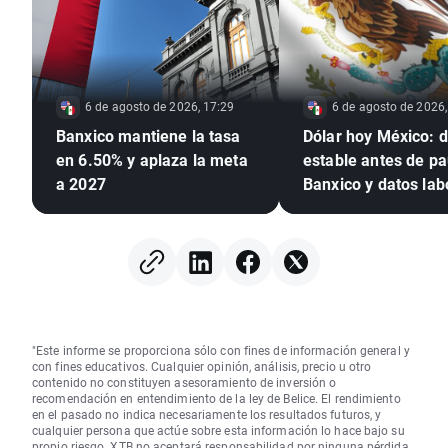
6 de agosto de 2026, 17:29
6 de agosto de 2026,
Banxico mantiene la tasa
Dólar hoy México: d
en 6.50% y aplaza la meta
estable antes de p
a 2027
Banxico y datos lab
de EE. UU.
"Este informe se proporciona sólo con fines de información general y
con fines educativos. Cualquier opinión, análisis, precio u otro
contenido no constituyen asesoramiento de inversión o
recomendación en entendimiento de la ley de Belice. El rendimiento
en el pasado no indica necesariamente los resultados futuros, y
cualquier persona que actúe sobre esta información lo hace bajo su
propio riesgo. XTB no aceptará responsabilidad por ninguna pérdida