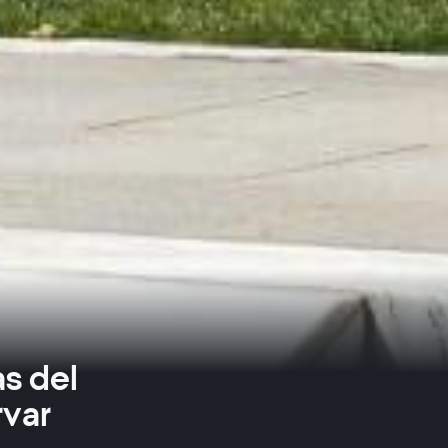
s del
rvar