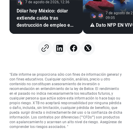
7 de agosto de 2026, 12:36
Dólar hoy México: dólar
7 de agosto de 2
extiende caída tras
09:05
destrucción de empleo en
⚠️ Dato NFP EN VI
EE. UU. e inflación
mexicana en mínimo de
seis años
"Este informe se proporciona sólo con fines de información general y
con fines educativos. Cualquier opinión, análisis, precio u otro
contenido no constituyen asesoramiento de inversión o
recomendación en entendimiento de la ley de Belice. El rendimiento
en el pasado no indica necesariamente los resultados futuros, y
cualquier persona que actúe sobre esta información lo hace bajo su
propio riesgo. XTB no aceptará responsabilidad por ninguna pérdida
o daño, incluida, sin limitación, cualquier pérdida de beneficio, que
pueda surgir directa o indirectamente del uso o la confianza de dicha
información. Los contratos por diferencias (""CFDs"") son productos
con apalancamiento y acarrean un alto nivel de riesgo. Asegúrese de
comprender los riesgos asociados. "