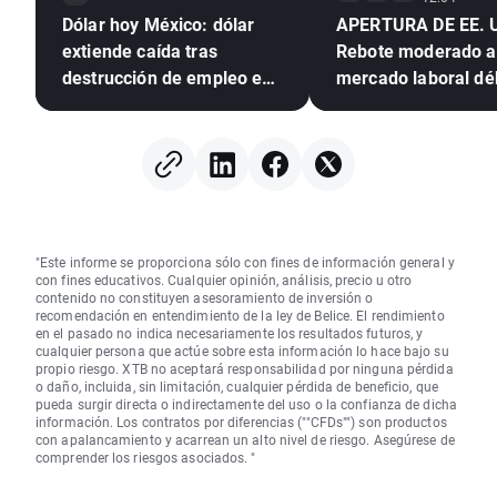
Dólar hoy México: dólar
APERTURA DE EE. 
extiende caída tras
Rebote moderado a
destrucción de empleo en
mercado laboral déb
EE. UU. e inflación
mexicana en mínimo de
seis años
"Este informe se proporciona sólo con fines de información general y
con fines educativos. Cualquier opinión, análisis, precio u otro
contenido no constituyen asesoramiento de inversión o
recomendación en entendimiento de la ley de Belice. El rendimiento
en el pasado no indica necesariamente los resultados futuros, y
cualquier persona que actúe sobre esta información lo hace bajo su
propio riesgo. XTB no aceptará responsabilidad por ninguna pérdida
o daño, incluida, sin limitación, cualquier pérdida de beneficio, que
pueda surgir directa o indirectamente del uso o la confianza de dicha
información. Los contratos por diferencias (""CFDs"") son productos
con apalancamiento y acarrean un alto nivel de riesgo. Asegúrese de
comprender los riesgos asociados. "