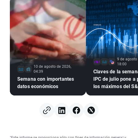
9 de agosto
18:00
10 de agosto de 2026,
Claves de la semana
04:39
Semana con importantes
IPC de julio pone a
datos económicos
los máximos del S
tras el empleo
"Este informe se proporciona sólo con fines de información general y