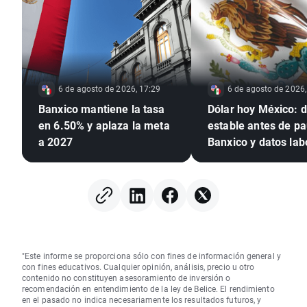
6 de agosto de 2026, 17:29
6 de agosto de 2026,
Banxico mantiene la tasa
Dólar hoy México: d
en 6.50% y aplaza la meta
estable antes de p
a 2027
Banxico y datos lab
de EE. UU.
"Este informe se proporciona sólo con fines de información general y
con fines educativos. Cualquier opinión, análisis, precio u otro
contenido no constituyen asesoramiento de inversión o
recomendación en entendimiento de la ley de Belice. El rendimiento
en el pasado no indica necesariamente los resultados futuros, y