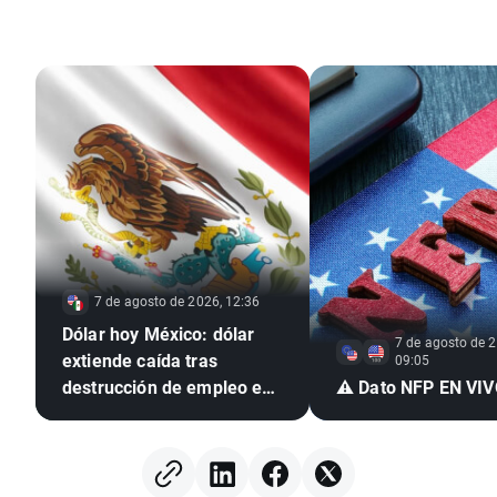
7 de agosto de 2026, 12:36
Dólar hoy México: dólar
7 de agosto de 2
extiende caída tras
09:05
destrucción de empleo en
⚠️ Dato NFP EN VI
EE. UU. e inflación
mexicana en mínimo de
seis años