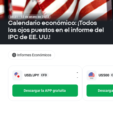
05:21 · 12 de enero de 2023
Calendario económico: ¡Todos
los ojos puestos en el informe del
IPC de EE. UU.!
Informes Económicos
-
USD/JPY
US500
CFD
-
Descargar la APP gratuita
Descargar