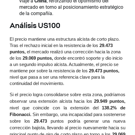
viaje a
China
, reforzando el optimismo del
mercado en torno al posicionamiento estratégico
de la compañía.
Análisis US100
El precio mantiene una estructura alcista de corto plazo. 
Tras el rechazo inicial en la resistencia de los 
29.473 
puntos,
 el mercado realizó una corrección hacia la zona 
de los 
29.069 puntos,
 donde encontró soporte y dio inicio 
a un segundo impulso alcista. Actualmente, el precio se 
mantiene por sobre la resistencia de los 
29.473 puntos,
nivel que pasa a ser una referencia clave para la 
continuidad del movimiento.
Si el precio logra consolidarse sobre esta zona, podríamos 
observar una extensión alcista hacia los 
29.949 puntos,
nivel que coincide con la extensión del 
138.2% de 
Fibonacci.
 Sin embargo, una incapacidad para sostenerse 
sobre los 
29.473
 puntos podría generar una nueva 
corrección bajista, llevando al precio nuevamente hacia su 
principal punto de giro de corto plazo en torno a los 
29.069 