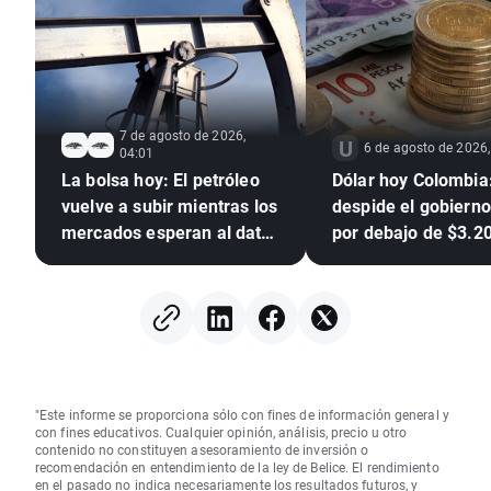
7 de agosto de 2026,
6 de agosto de 2026,
04:01
La bolsa hoy: El petróleo
Dólar hoy Colombia:
vuelve a subir mientras los
despide el gobierno
mercados esperan al dato
por debajo de $3.2
de empleo de EEUU
"Este informe se proporciona sólo con fines de información general y
con fines educativos. Cualquier opinión, análisis, precio u otro
contenido no constituyen asesoramiento de inversión o
recomendación en entendimiento de la ley de Belice. El rendimiento
en el pasado no indica necesariamente los resultados futuros, y