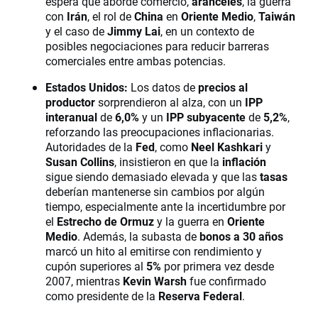
espera que aborde comercio,
aranceles
, la guerra
con
Irán
, el rol de
China
en
Oriente Medio
,
Taiwán
y el caso de
Jimmy Lai
, en un contexto de
posibles negociaciones para reducir barreras
comerciales entre ambas potencias.
Estados Unidos:
Los datos de
precios al
productor
sorprendieron al alza, con un
IPP
interanual
de
6,0%
y un
IPP subyacente
de
5,2%
,
reforzando las preocupaciones inflacionarias.
Autoridades de la
Fed
, como
Neel Kashkari
y
Susan Collins
, insistieron en que la
inflación
sigue siendo demasiado elevada y que las
tasas
deberían mantenerse sin cambios por algún
tiempo, especialmente ante la incertidumbre por
el
Estrecho de Ormuz
y la guerra en
Oriente
Medio
. Además, la subasta de
bonos a 30 años
marcó un hito al emitirse con rendimiento y
cupón superiores al
5%
por primera vez desde
2007, mientras
Kevin Warsh
fue confirmado
como presidente de la
Reserva Federal
.