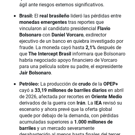
ágil ante riesgos externos significativos.
Brasil:
El
real brasileño
lideró las pérdidas entre
monedas emergentes
tras reportes que
vincularon al candidato presidencial
Flavio
Bolsonaro
con
Daniel Vorcaro
, exdirector
ejecutivo de un banco en quiebra investigado por
fraude. La moneda cayó hasta
2,1%
después de
que
The Intercept Brasil
informara que Bolsonaro
habría negociado apoyo financiero de Vorcaro
para una película sobre su padre, el expresidente
Jair Bolsonaro
.
Petróleo:
La producción de
crudo
de la
OPEP+
cayó a
33,19 millones de barriles diarios
en abril
de 2026, afectada por recortes en
Oriente Medio
derivados de la guerra con
Irán
. La
IEA
revisó su
escenario y ahora prevé que la oferta global
quede por debajo de la demanda, con pérdidas
acumuladas superiores a
1.000 millones de
barriles
y un mercado severamente
desabastecido al menos hasta finales del tercer